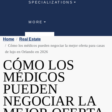
SPECIALIZATIONS
MORE
Home
Real Estate
Cómo los médicos pueden negociar la mejor oferta para casas
de lujo en Orlando en 2026
CÓMO LOS
MÉDICOS
PUEDEN
NEGOCIAR LA