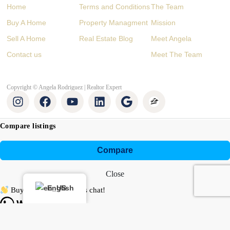
Home
Terms and Conditions
The Team
Buy A Home
Property Managment
Mission
Sell A Home
Real Estate Blog
Meet Angela
Contact us
Meet The Team
Copyright © Angela Rodriguez | Realtor Expert
Compare listings
Compare
Close
English
Buying or selling? Let’s chat!
Hi there! I’m Angela Rodríguez, Founder & CEO of Dream Finders