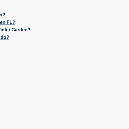
en?
den FL?
inter Garden?
ndo?