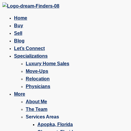
Home
Buy
Sell
Blog
Let’s Connect
Specializations
Luxury Home Sales
Move-Ups
Relocation
Physicians
More
About Me
The Team
Services Areas
Apopka, Florida