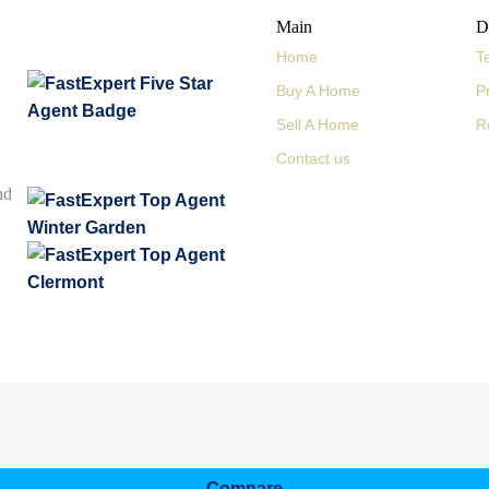
Main
D
Home
T
Buy A Home
P
Sell A Home
R
Contact us
nd
Compare