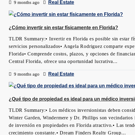
Real Estate
9 months ago
¿Cómo invertir sin estar físicamente en Florida?
TLDR Summary:• Invertir en Florida es posible sin estar f
servicios personalizados• Angela Rodriguez comparte experi
Florida• Comprende costos, plazos, y opciones de financiam
Central Florida, ofrece una oportunidad lucrativa...
Real Estate
9 months ago
¿Qué tipo de propiedad es ideal para un médico invers
TLDR Summary:• Los médicos inversionistas deben considera
Winter Garden, Windermere y Dr. Phillips son vecindarios i
de inversión en propiedades en Florida atractivo.• Las ten
crecimiento constante.• Dream Finders Realty Group...