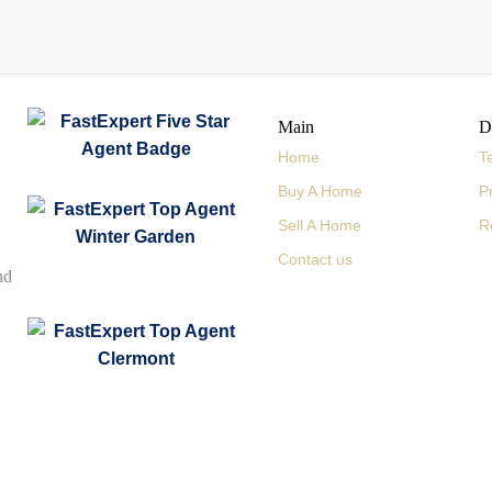
Main
D
Home
T
Buy A Home
P
Sell A Home
R
Contact us
nd