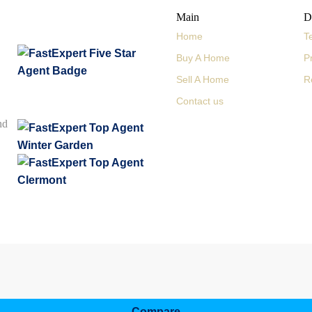
Main
D
Home
T
Buy A Home
P
Sell A Home
R
Contact us
nd
Compare