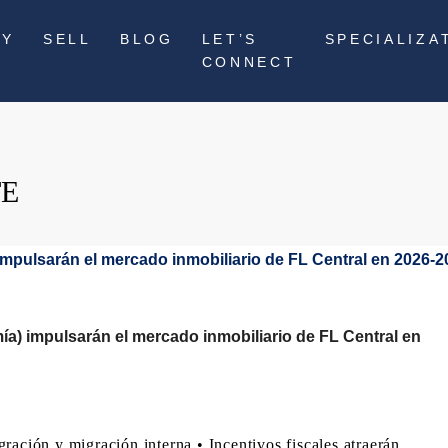
UY
SELL
BLOG
LET’S
SPECIALIZA
CONNECT
TE
ía) impulsarán el mercado inmobiliario de FL Central en
ión y migración interna.• Incentivos fiscales atraerán