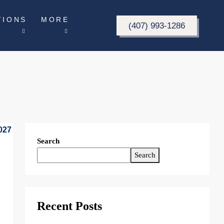
TIONS
MORE
(407) 993-1286
Search
Search
Recent Posts