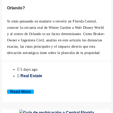
Minneola, Florida
Orlando?
Mount Dora, Florida
Si estás pensando en mudarte o invertir en Florida Central,
conocer la cercanía real de Winter Garden a Walt Disney World
Montverde, Florida
y al centro de Orlando es un factor determinante. Como Broker-
Owner e Ingeniera Civil, analizo en este artículo las distancias
Oakland, Florida
exactas, las rutas principales y el impacto directo que esta
ubicación estratégica tiene sobre la plusvalía de tu propiedad.
Ocoee, Florida
Windermere, Florida
5 days ago
Real Estate
Winter Garden, Florida
Read More
Winter Park, Florida