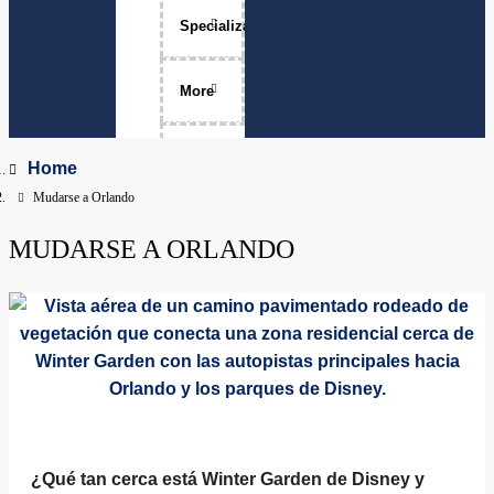
Specializations
Luxury Home Sales
More
Move-Ups
About Me
Home
Mudarse a Orlando
Relocation
The Team
MUDARSE A ORLANDO
Physicians
Services Areas
Apopka, Florida
Clermont, Florida
Property Management
Dr. Phillips, Florida
FAQ
Groveland, Florida
¿Qué tan cerca está Winter Garden de Disney y