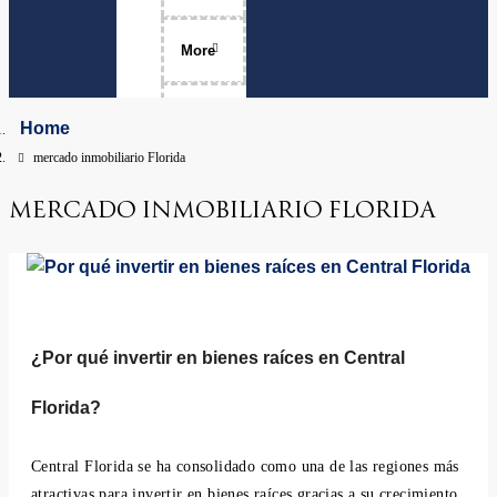
Luxury Home Sales
More
Move-Ups
About Me
Home
mercado inmobiliario Florida
Relocation
The Team
MERCADO INMOBILIARIO FLORIDA
Physicians
Services Areas
Apopka, Florida
Clermont, Florida
Property Management
Dr. Phillips, Florida
FAQ
¿Por qué invertir en bienes raíces en Central
Florida?
Groveland, Florida
Minneola, Florida
Central Florida se ha consolidado como una de las regiones más
atractivas para invertir en bienes raíces gracias a su crecimiento