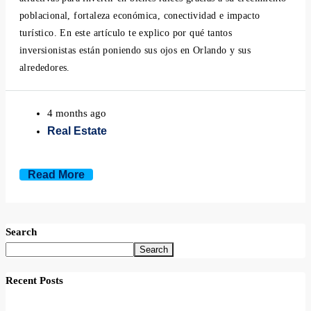
poblacional, fortaleza económica, conectividad e impacto
Mount Dora, Florida
turístico. En este artículo te explico por qué tantos
inversionistas están poniendo sus ojos en Orlando y sus
Montverde, Florida
alrededores.
Oakland, Florida
4 months ago
Ocoee, Florida
Real Estate
Windermere, Florida
Read More
Winter Garden, Florida
Search
Winter Park, Florida
Search
Recent Posts