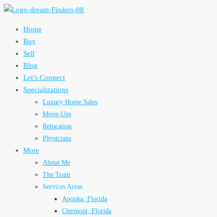
Home
Buy
Sell
Blog
Let’s Connect
Specializations
Luxury Home Sales
Move-Ups
Relocation
Physicians
More
About Me
The Team
Services Areas
Apopka, Florida
Clermont, Florida