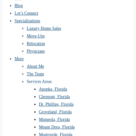
Blog
Let’s Connect
Specializations
Luxury Home Sales
Move-Ups
Relocation
Physicians
More
About Me
The Team
Services Areas
Apopka, Florida
Clermont, Florida
Dr. Phillips, Florida
Groveland, Florida
Minneola, Florida
Mount Dora, Florida
Montverde, Florida