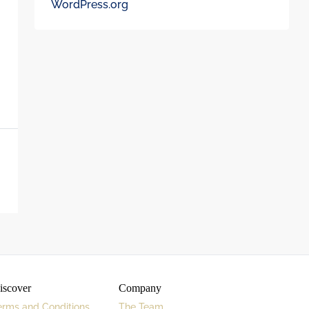
WordPress.org
iscover
Company
erms and Conditions
The Team