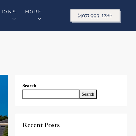
TIONS
MORE
(407) 993-1286
Search
Search
Recent Posts