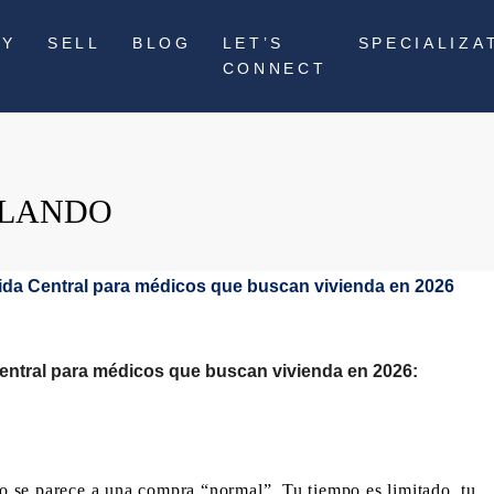
UY
SELL
BLOG
LET’S
SPECIALIZA
CONNECT
RLANDO
Central para médicos que buscan vivienda en 2026:
 se parece a una compra “normal”. Tu tiempo es limitado, tu