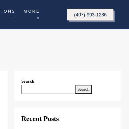
TIONS
MORE
(407) 993-1286
Search
Search
Recent Posts