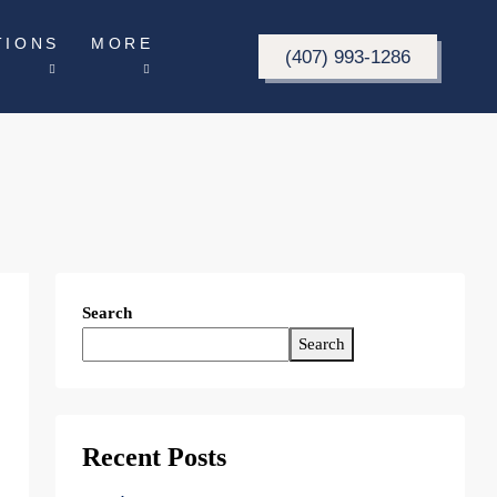
TIONS
MORE
(407) 993-1286
Search
Search
Recent Posts