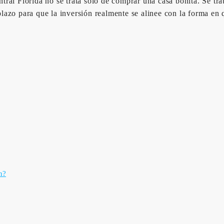
al Florida no se trata solo de comprar una casa bonita. Se trata
 plazo para que la inversión realmente se alinee con la forma en 
n?