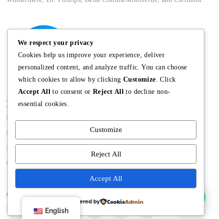
We respect your privacy
Cookies help us improve your experience, deliver
personalized content, and analyze traffic. You can choose
which cookies to allow by clicking
Customize
. Click
Accept All
to consent or
Reject All
to decline non-
Main
Discover
Company
essential cookies.
Home
Terms and
The Team
Customize
Conditions
Buy A Home
Mission
Property Managment
Sell A Home
Meet Angela
Reject All
Real Estate Blog
Contact us
Meet The Team
Accept All
Copyright © Angela Rodriguez | Realtor Expert
Powered by
English