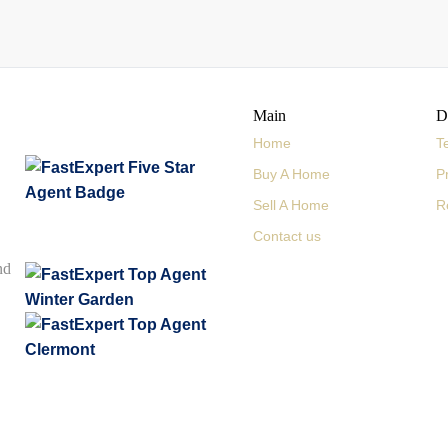
Main
D
Home
T
Buy A Home
P
Sell A Home
R
Contact us
nd