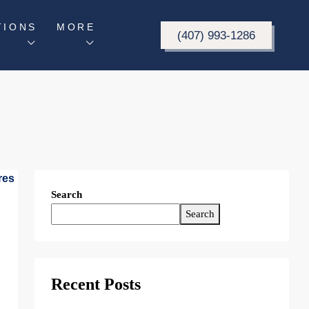
TIONS
MORE
(407) 993-1286
Search
Search
Recent Posts