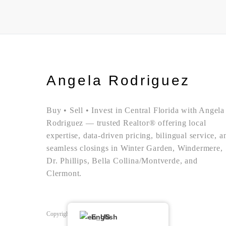
Angela Rodriguez
Buy • Sell • Invest in Central Florida with Angela
Rodriguez — trusted Realtor® offering local
expertise, data-driven pricing, bilingual service, a
seamless closings in Winter Garden, Windermere,
Dr. Phillips, Bella Collina/Montverde, and
Clermont.
Copyright © Angela Rodriguez | Realtor Expert
English