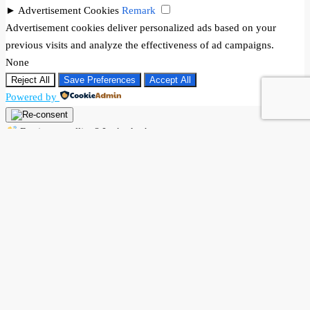
►
Advertisement Cookies
Remark
Advertisement cookies deliver personalized ads based on your
previous visits and analyze the effectiveness of ad campaigns.
None
Reject All
Save Preferences
Accept All
Powered by
Buying or selling? Let’s chat!
Hi there! I’m Angela Rodríguez, Founder & CEO of Dream Finders
Realty Group.
Thinking of buying or selling a property? Let’s talk right now.
By starting a chat with
Angela Rodriguez –
Dream Finders Realty
Group
, you agree to be contacted regarding your real estate inquiry.
Your information will only be used to provide property details,
buying or selling guidance, and related services. We will not share
your data with third parties.