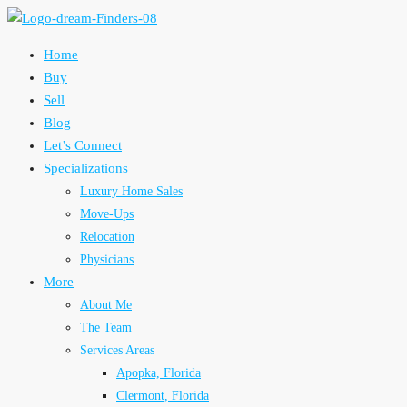
Home
Buy
Sell
Blog
Let’s Connect
Specializations
Luxury Home Sales
Move-Ups
Relocation
Physicians
More
About Me
The Team
Services Areas
Apopka, Florida
Clermont, Florida