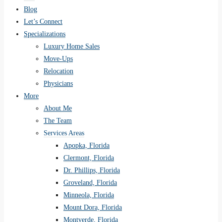
Blog
Let’s Connect
Specializations
Luxury Home Sales
Move-Ups
Relocation
Physicians
More
About Me
The Team
Services Areas
Apopka, Florida
Clermont, Florida
Dr. Phillips, Florida
Groveland, Florida
Minneola, Florida
Mount Dora, Florida
Montverde, Florida