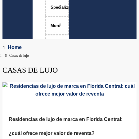
Specializations
Luxury Home Sales
More
Move-Ups
About Me
Home
Casas de lujo
Relocation
The Team
CASAS DE LUJO
Physicians
Services Areas
Apopka, Florida
Clermont, Florida
Property Management
Dr. Phillips, Florida
FAQ
Residencias de lujo de marca en Florida Central:
Groveland, Florida
¿cuál ofrece mejor valor de reventa?