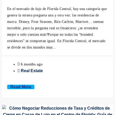
Minneola, Florida
En el mercado de lujo de Florida Central, hay una categoría que
genera la misma pregunta una y otra vez: las residencias de
Mount Dora, Florida
marca. Disney, Four Seasons, Ritz-Carlton, Marriott… suenan
increíble, pero la pregunta real es financiera: ¿se revenden
Montverde, Florida
mejor o solo cuestan más?Porque no todas las “branded
residences” se comportan igual. En Florida Central, el mercado
Oakland, Florida
se divide en dos mundos muy...
Ocoee, Florida
6 months ago
Windermere, Florida
Real Estate
Winter Garden, Florida
Read More
Winter Park, Florida