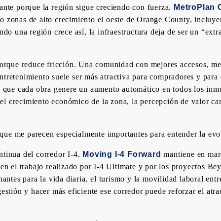
vante porque la región sigue creciendo con fuerza.
MetroPlan 
o zonas de alto crecimiento el oeste de Orange County, incluye
 una región crece así, la infraestructura deja de ser un “extra
? Porque reduce fricción. Una comunidad con mejores accesos, m
entretenimiento suele ser más atractiva para compradores y par
a que cada obra genere un aumento automático en todos los inmu
l crecimiento económico de la zona, la percepción de valor camb
ue me parecen especialmente importantes para entender la evolu
ntinua del corredor I-4.
Moving I-4 Forward
mantiene en marc
nden el trabajo realizado por I-4 Ultimate y por los proyectos 
inantes para la vida diaria, el turismo y la movilidad laboral en
gestión y hacer más eficiente ese corredor puede reforzar el atr