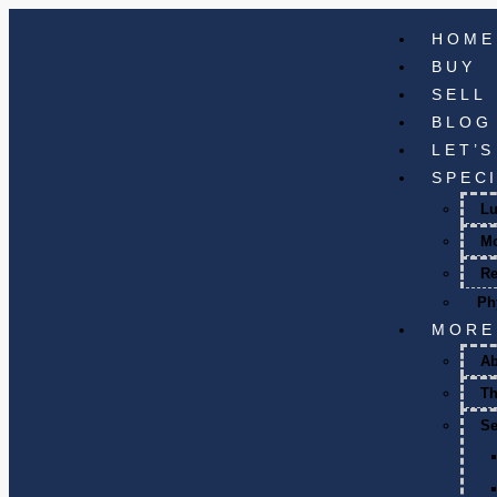
HOME
BUY
SELL
BLOG
LET’
SPEC
Lu
M
Re
Ph
MORE
A
T
Se