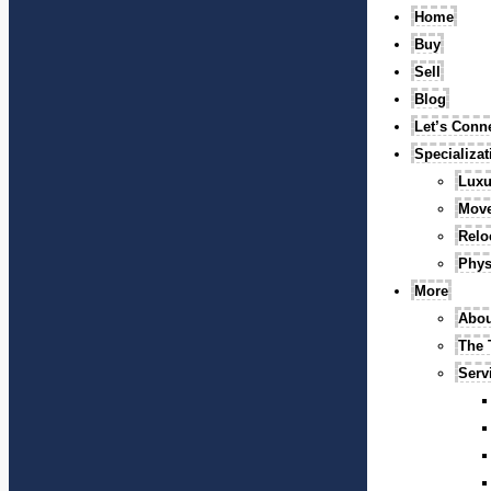
Home
Buy
Sell
Blog
Let’s Conn
Specializa
Luxu
Mov
Relo
Phys
More
Abou
The
Serv