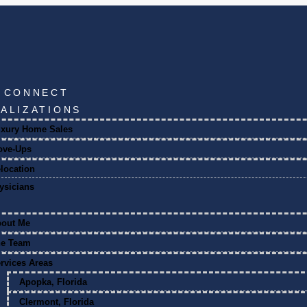
S CONNECT
IALIZATIONS
xury Home Sales
ove-Ups
location
ysicians
bout Me
he Team
rvices Areas
Apopka, Florida
Clermont, Florida