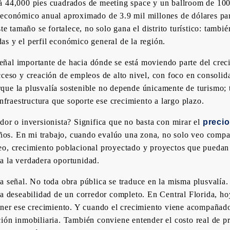
á 44,000 pies cuadrados de meeting space y un ballroom de 100,
 económico anual aproximado de 3.9 mil millones de dólares par
te tamaño se fortalece, no solo gana el distrito turístico: tambi
s y el perfil económico general de la región.
ñal importante de hacia dónde se está moviendo parte del crec
cceso y creación de empleos de alto nivel, con foco en consoli
que la plusvalía sostenible no depende únicamente de turismo;
infraestructura que soporte ese crecimiento a largo plazo.
dor o inversionista? Significa que no basta con mirar el
precio
 años. En mi trabajo, cuando evalúo una zona, no solo veo compa
eo, crecimiento poblacional proyectado y proyectos que puedan
a la verdadera oportunidad.
a señal. No toda obra pública se traduce en la misma plusvalía
a deseabilidad de un corredor completo. En Central Florida, hoy
ener ese crecimiento. Y cuando el crecimiento viene acompañado
ión inmobiliaria. También conviene entender el costo real de p