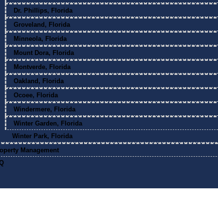
Dr. Phillips, Florida
Groveland, Florida
Minneola, Florida
Mount Dora, Florida
Montverde, Florida
Oakland, Florida
Ocoee, Florida
Windermere, Florida
Winter Garden, Florida
Winter Park, Florida
operty Management
Q