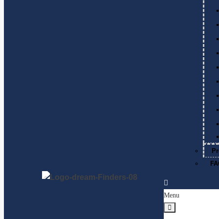
Pr
FA
Menu