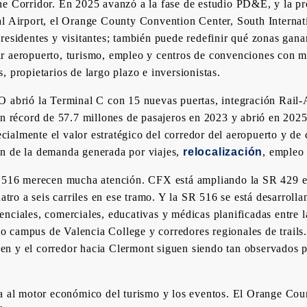
ne Corridor. En 2025 avanzó a la fase de estudio PD&E, y la pr
l Airport, el Orange County Convention Center, South Internat
residentes y visitantes; también puede redefinir qué zonas gana
r aeropuerto, turismo, empleo y centros de convenciones con me
 propietarios de largo plazo e inversionistas.
O abrió la Terminal C con 15 nuevas puertas, integración Rail-
un récord de 57.7 millones de pasajeros en 2023 y abrió en 202
specialmente el valor estratégico del corredor del aeropuerto y
an de la demanda generada por viajes,
relocalización
, empleo 
SR 516 merecen mucha atención. CFX está ampliando la SR 429 e
uatro a seis carriles en ese tramo. Y la SR 516 se está desarrol
nciales, comerciales, educativas y médicas planificadas entre 
 campus de Valencia College y corredores regionales de trails.
n y el corredor hacia Clermont siguen siendo tan observados po
da al motor económico del turismo y los eventos. El Orange Cou