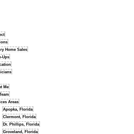
ect
tions
ry Home Sales
e-Ups
cation
icians
t Me
 Team
ices Areas
Apopka, Florida
Clermont, Florida
Dr. Phillips, Florida
Groveland, Florida