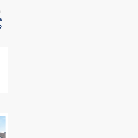
t
a
?