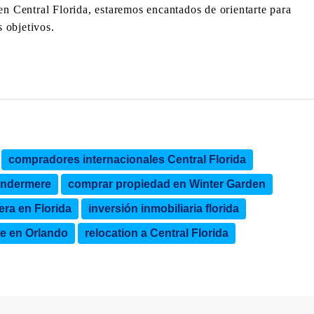
 en Central Florida, estaremos encantados de orientarte para
 objetivos.
compradores internacionales Central Florida
indermere
comprar propiedad en Winter Garden
era en Florida
inversión inmobiliaria florida
te en Orlando
relocation a Central Florida